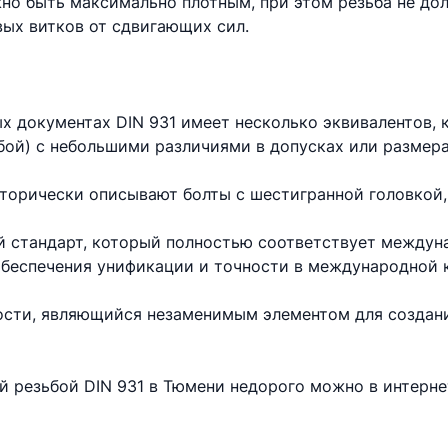
но быть максимально плотным, при этом резьба не до
вых витков от сдвигающих сил.
х документах DIN 931 имеет несколько эквивалентов,
бой) с небольшими различиями в допусках или размера
торически описывают болты с шестигранной головкой,
 стандарт, который полностью соответствует междун
 обеспечения унификации и точности в международной 
ности, являющийся незаменимым элементом для создан
ой резьбой DIN 931 в Тюмени недорого можно в интерн