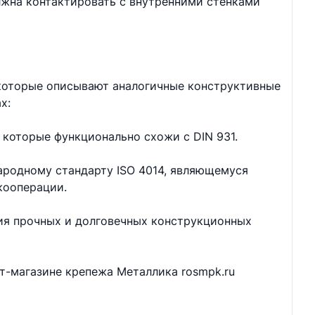
лжна контактировать с внутренними стенками
 которые описывают аналогичные конструктивные
х:
 которые функционально схожи с DIN 931.
ародному стандарту ISO 4014, являющемуся
кооперации.
ия прочных и долговечных конструкционных
ет-магазине крепежа Металлика rosmpk.ru