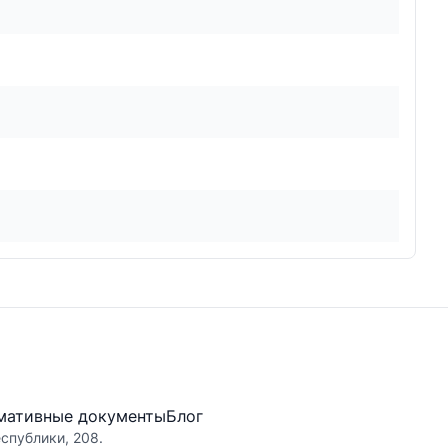
мативные документы
Блог
еспублики, 208.