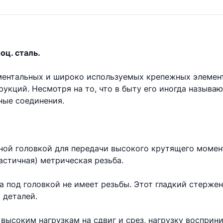
оц. сталь.
аментальных и широко используемых крепежных элемен
укций. Несмотря на то, что в быту его иногда называ
ые соединения.
ной головкой для передачи высокого крутящего момент
астичная) метрическая резьба.
та под головкой не имеет резьбы. Этот гладкий стерже
 деталей.
высоким нагрузкам на сдвиг и срез, нагрузку восприни