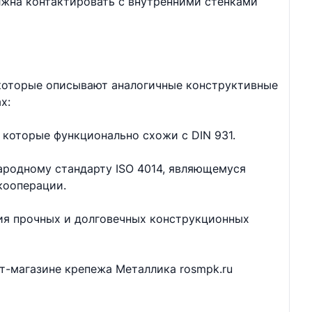
лжна контактировать с внутренними стенками
 которые описывают аналогичные конструктивные
х:
 которые функционально схожи с DIN 931.
ародному стандарту ISO 4014, являющемуся
кооперации.
ия прочных и долговечных конструкционных
ет-магазине крепежа Металлика rosmpk.ru