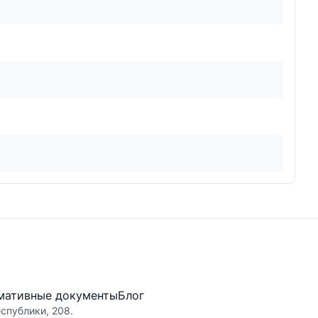
мативные документы
Блог
еспублики, 208.