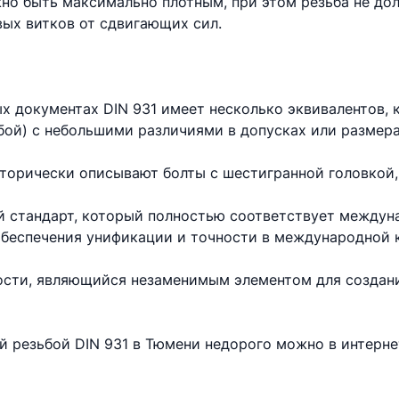
но быть максимально плотным, при этом резьба не до
вых витков от сдвигающих сил.
х документах DIN 931 имеет несколько эквивалентов,
бой) с небольшими различиями в допусках или размера
торически описывают болты с шестигранной головкой,
 стандарт, который полностью соответствует междун
 обеспечения унификации и точности в международной 
ности, являющийся незаменимым элементом для создан
ой резьбой DIN 931 в Тюмени недорого можно в интерн