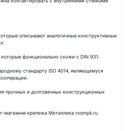
лжна контактировать с внутренними стенками
 которые описывают аналогичные конструктивные
х:
 которые функционально схожи с DIN 931.
ародному стандарту ISO 4014, являющемуся
кооперации.
ия прочных и долговечных конструкционных
ет-магазине крепежа Металлика rosmpk.ru