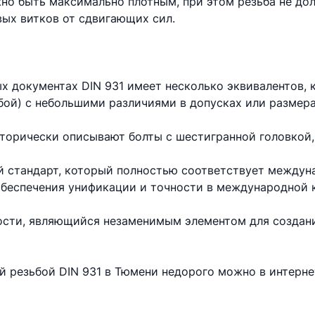
но быть максимально плотным, при этом резьба не до
вых витков от сдвигающих сил.
х документах DIN 931 имеет несколько эквивалентов,
бой) с небольшими различиями в допусках или размера
торически описывают болты с шестигранной головкой,
 стандарт, который полностью соответствует междун
 обеспечения унификации и точности в международной 
ности, являющийся незаменимым элементом для создан
ой резьбой DIN 931 в Тюмени недорого можно в интерн