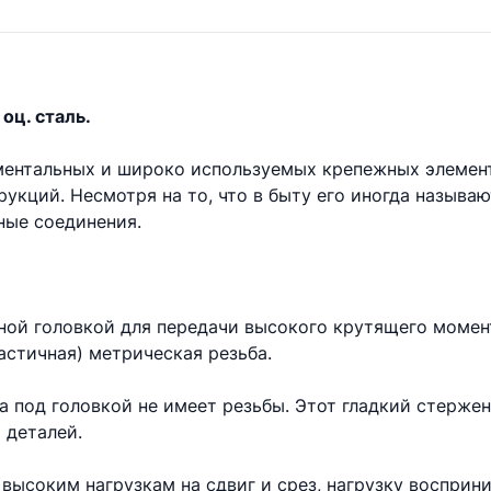
оц. сталь.
аментальных и широко используемых крепежных элемен
укций. Несмотря на то, что в быту его иногда называ
ые соединения.
ной головкой для передачи высокого крутящего момент
астичная) метрическая резьба.
та под головкой не имеет резьбы. Этот гладкий стерже
 деталей.
высоким нагрузкам на сдвиг и срез, нагрузку восприни