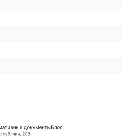
мативные документы
Блог
еспублики, 208.