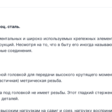
оц. сталь.
аментальных и широко используемых крепежных элемен
укций. Несмотря на то, что в быту его иногда называ
ые соединения.
ной головкой для передачи высокого крутящего момент
астичная) метрическая резьба.
та под головкой не имеет резьбы. Этот гладкий стерже
 деталей.
высоким нагрузкам на сдвиг и срез, нагрузку восприни