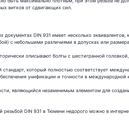
но быть максимально плотным, при этом резьба не до
вых витков от сдвигающих сил.
х документах DIN 931 имеет несколько эквивалентов,
бой) с небольшими различиями в допусках или размера
торически описывают болты с шестигранной головкой,
 стандарт, который полностью соответствует междун
 обеспечения унификации и точности в международной 
ности, являющийся незаменимым элементом для создан
ой резьбой DIN 931 в Тюмени недорого можно в интерн