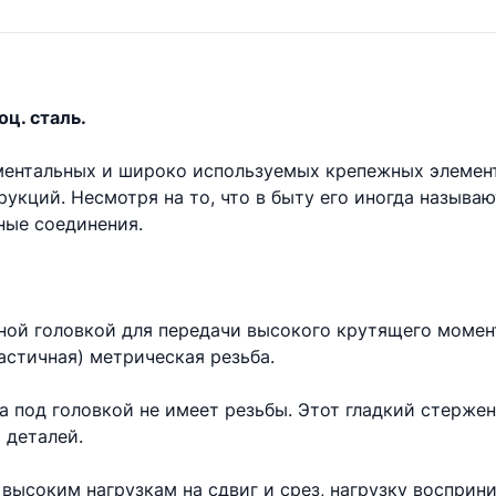
оц. сталь.
аментальных и широко используемых крепежных элемен
укций. Несмотря на то, что в быту его иногда называ
ые соединения.
ной головкой для передачи высокого крутящего момент
астичная) метрическая резьба.
та под головкой не имеет резьбы. Этот гладкий стерже
 деталей.
высоким нагрузкам на сдвиг и срез, нагрузку восприни