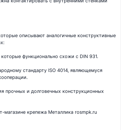
лжна контактировать с внутренними стенками
 которые описывают аналогичные конструктивные
х:
 которые функционально схожи с DIN 931.
ародному стандарту ISO 4014, являющемуся
кооперации.
ия прочных и долговечных конструкционных
ет-магазине крепежа Металлика rosmpk.ru