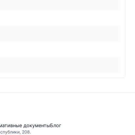
мативные документы
Блог
еспублики, 208.