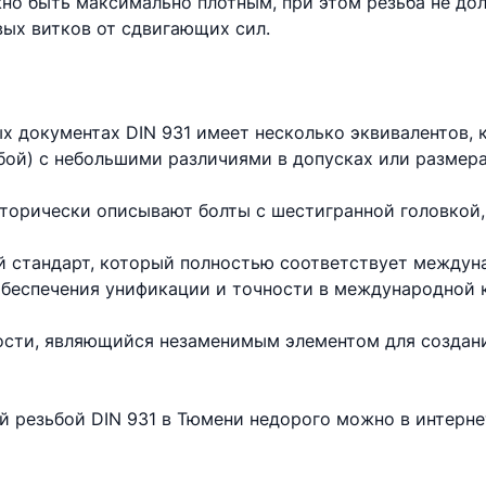
но быть максимально плотным, при этом резьба не до
вых витков от сдвигающих сил.
х документах DIN 931 имеет несколько эквивалентов,
бой) с небольшими различиями в допусках или размера
торически описывают болты с шестигранной головкой,
 стандарт, который полностью соответствует междун
 обеспечения унификации и точности в международной 
ности, являющийся незаменимым элементом для создан
ой резьбой DIN 931 в Тюмени недорого можно в интерн