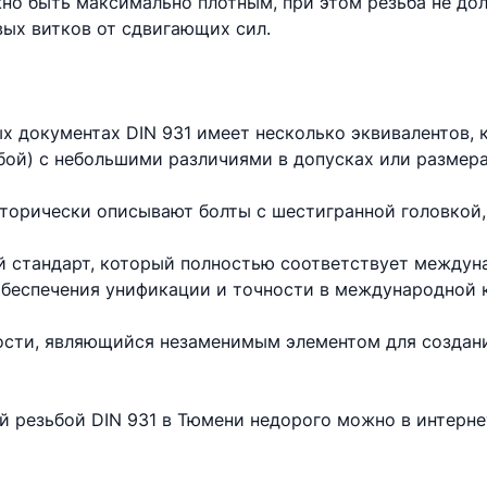
но быть максимально плотным, при этом резьба не до
вых витков от сдвигающих сил.
х документах DIN 931 имеет несколько эквивалентов,
бой) с небольшими различиями в допусках или размера
торически описывают болты с шестигранной головкой,
 стандарт, который полностью соответствует междун
 обеспечения унификации и точности в международной 
ности, являющийся незаменимым элементом для создан
ой резьбой DIN 931 в Тюмени недорого можно в интерн