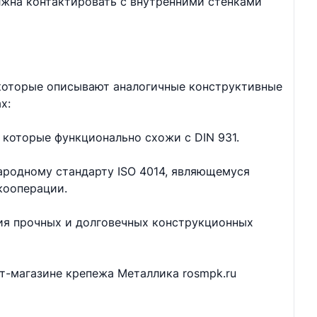
лжна контактировать с внутренними стенками
 которые описывают аналогичные конструктивные
х:
 которые функционально схожи с DIN 931.
ародному стандарту ISO 4014, являющемуся
кооперации.
ия прочных и долговечных конструкционных
ет-магазине крепежа Металлика rosmpk.ru