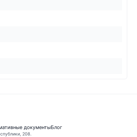
мативные документы
Блог
еспублики, 208.