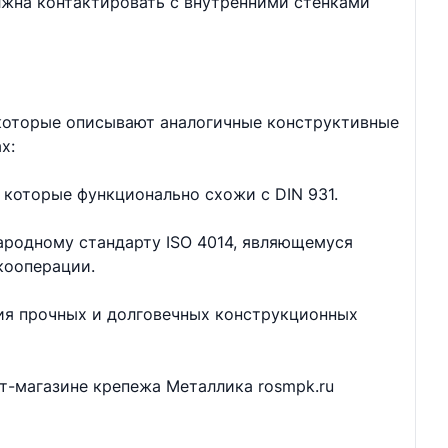
лжна контактировать с внутренними стенками
 которые описывают аналогичные конструктивные
х:
 которые функционально схожи с DIN 931.
ародному стандарту ISO 4014, являющемуся
кооперации.
ия прочных и долговечных конструкционных
ет-магазине крепежа Металлика rosmpk.ru