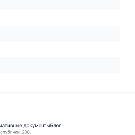
мативные документы
Блог
еспублики, 208.