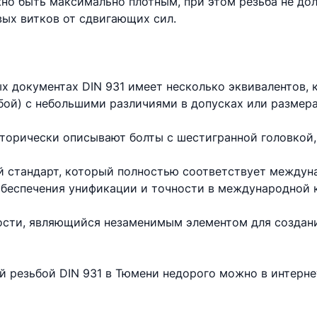
но быть максимально плотным, при этом резьба не до
вых витков от сдвигающих сил.
х документах DIN 931 имеет несколько эквивалентов,
бой) с небольшими различиями в допусках или размера
торически описывают болты с шестигранной головкой,
 стандарт, который полностью соответствует междун
 обеспечения унификации и точности в международной 
ности, являющийся незаменимым элементом для создан
ой резьбой DIN 931 в Тюмени недорого можно в интерн