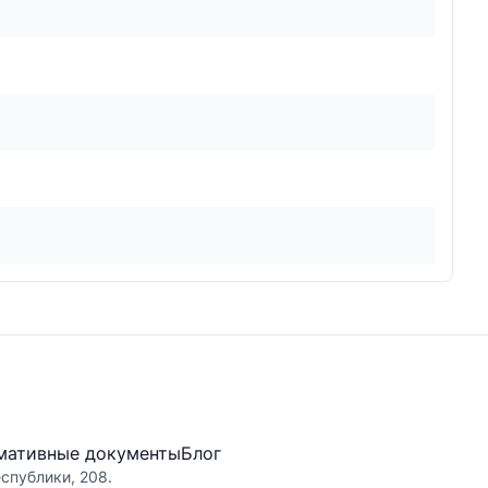
мативные документы
Блог
еспублики, 208.