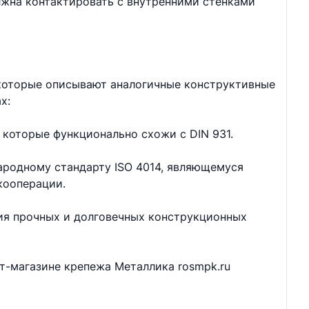
лжна контактировать с внутренними стенками
 которые описывают аналогичные конструктивные
х:
 которые функционально схожи с DIN 931.
ародному стандарту ISO 4014, являющемуся
кооперации.
ия прочных и долговечных конструкционных
ет-магазине крепежа Металлика rosmpk.ru