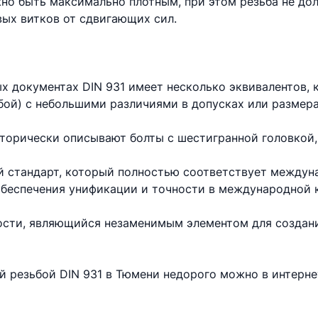
но быть максимально плотным, при этом резьба не до
вых витков от сдвигающих сил.
х документах DIN 931 имеет несколько эквивалентов,
бой) с небольшими различиями в допусках или размера
торически описывают болты с шестигранной головкой,
 стандарт, который полностью соответствует междун
 обеспечения унификации и точности в международной 
ности, являющийся незаменимым элементом для создан
ой резьбой DIN 931 в Тюмени недорого можно в интерн