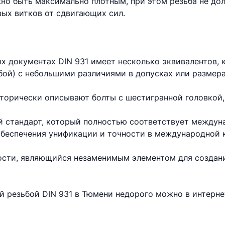
но быть максимально плотным, при этом резьба не до
вых витков от сдвигающих сил.
х документах DIN 931 имеет несколько эквивалентов,
бой) с небольшими различиями в допусках или размера
торически описывают болты с шестигранной головкой,
 стандарт, который полностью соответствует междун
 обеспечения унификации и точности в международной 
ности, являющийся незаменимым элементом для создан
ой резьбой DIN 931 в Тюмени недорого можно в интерн