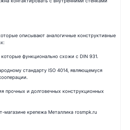
лжна контактировать с внутренними стенками
 которые описывают аналогичные конструктивные
х:
 которые функционально схожи с DIN 931.
ародному стандарту ISO 4014, являющемуся
кооперации.
ия прочных и долговечных конструкционных
ет-магазине крепежа Металлика rosmpk.ru