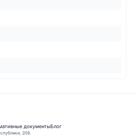
мативные документы
Блог
еспублики, 208.