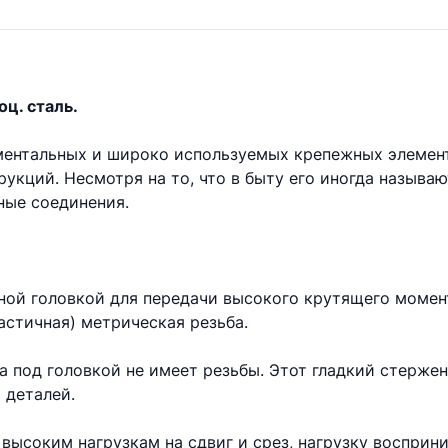
оц. сталь.
аментальных и широко используемых крепежных элемен
укций. Несмотря на то, что в быту его иногда называ
ые соединения.
ной головкой для передачи высокого крутящего момент
астичная) метрическая резьба.
та под головкой не имеет резьбы. Этот гладкий стерже
 деталей.
высоким нагрузкам на сдвиг и срез, нагрузку восприни