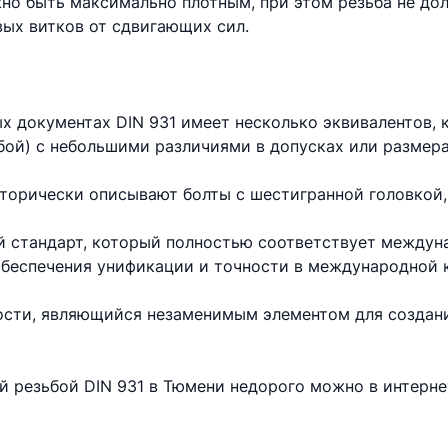
но быть максимально плотным, при этом резьба не до
вых витков от сдвигающих сил.
х документах DIN 931 имеет несколько эквивалентов,
бой) с небольшими различиями в допусках или размера
торически описывают болты с шестигранной головкой,
 стандарт, который полностью соответствует междун
 обеспечения унификации и точности в международной 
ности, являющийся незаменимым элементом для создан
ой резьбой DIN 931 в Тюмени недорого можно в интерн