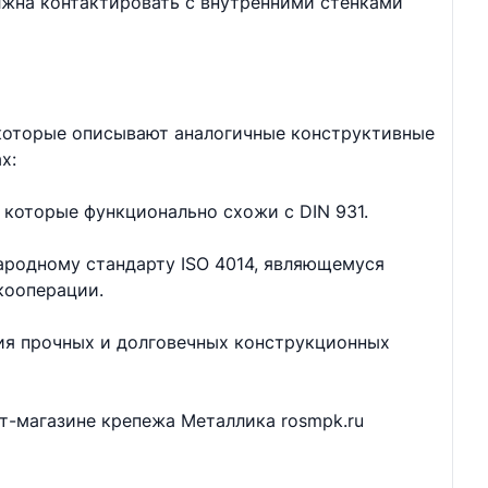
лжна контактировать с внутренними стенками
 которые описывают аналогичные конструктивные
х:
 которые функционально схожи с DIN 931.
ародному стандарту ISO 4014, являющемуся
кооперации.
ия прочных и долговечных конструкционных
ет-магазине крепежа Металлика rosmpk.ru