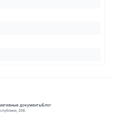
мативные документы
Блог
еспублики, 208.