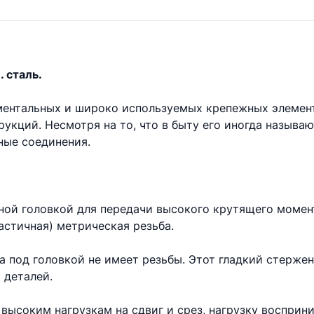
. сталь.
аментальных и широко используемых крепежных элемен
укций. Несмотря на то, что в быту его иногда называ
ые соединения.
ной головкой для передачи высокого крутящего момент
астичная) метрическая резьба.
та под головкой не имеет резьбы. Этот гладкий стерже
 деталей.
высоким нагрузкам на сдвиг и срез, нагрузку восприни