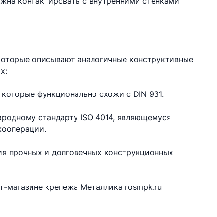
лжна контактировать с внутренними стенками
 которые описывают аналогичные конструктивные
х:
 которые функционально схожи с DIN 931.
ародному стандарту ISO 4014, являющемуся
кооперации.
ия прочных и долговечных конструкционных
ет-магазине крепежа Металлика rosmpk.ru