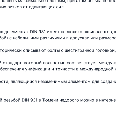
но быть максимально плотным, при этом резьба не до
вых витков от сдвигающих сил.
х документах DIN 931 имеет несколько эквивалентов,
бой) с небольшими различиями в допусках или размера
торически описывают болты с шестигранной головкой,
 стандарт, который полностью соответствует междун
 обеспечения унификации и точности в международной 
ности, являющийся незаменимым элементом для создан
ой резьбой DIN 931 в Тюмени недорого можно в интерн