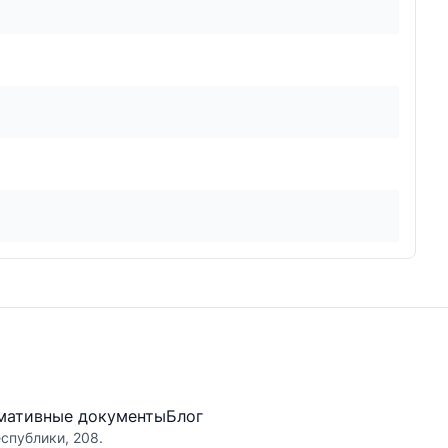
мативные документы
Блог
еспублики, 208.