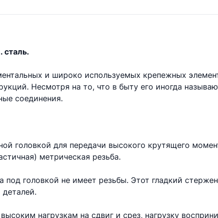
. сталь.
аментальных и широко используемых крепежных элемен
укций. Несмотря на то, что в быту его иногда называ
ые соединения.
ной головкой для передачи высокого крутящего момент
астичная) метрическая резьба.
та под головкой не имеет резьбы. Этот гладкий стерже
 деталей.
высоким нагрузкам на сдвиг и срез, нагрузку восприни