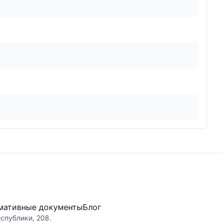
мативные документы
Блог
еспублики, 208.