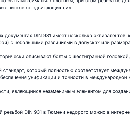
но быть максимально плотным, при этом резьба не до
вых витков от сдвигающих сил.
х документах DIN 931 имеет несколько эквивалентов,
бой) с небольшими различиями в допусках или размера
торически описывают болты с шестигранной головкой,
 стандарт, который полностью соответствует междун
 обеспечения унификации и точности в международной 
ности, являющийся незаменимым элементом для создан
ой резьбой DIN 931 в Тюмени недорого можно в интерн