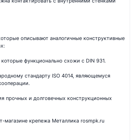
лжна контактировать с внутренними стенками
 которые описывают аналогичные конструктивные
х:
 которые функционально схожи с DIN 931.
ародному стандарту ISO 4014, являющемуся
кооперации.
ия прочных и долговечных конструкционных
ет-магазине крепежа Металлика rosmpk.ru