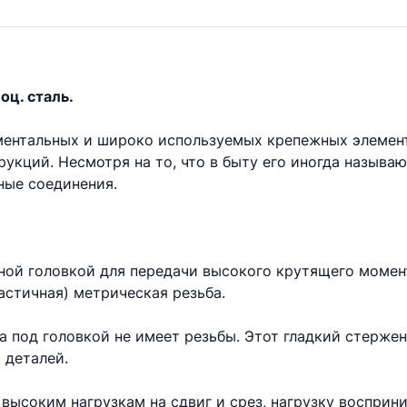
оц. сталь.
аментальных и широко используемых крепежных элемен
укций. Несмотря на то, что в быту его иногда называ
ые соединения.
ной головкой для передачи высокого крутящего момент
астичная) метрическая резьба.
та под головкой не имеет резьбы. Этот гладкий стерже
 деталей.
высоким нагрузкам на сдвиг и срез, нагрузку восприни