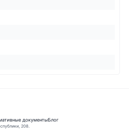
мативные документы
Блог
еспублики, 208.