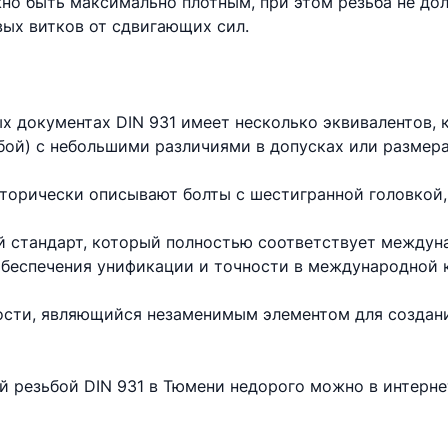
но быть максимально плотным, при этом резьба не до
вых витков от сдвигающих сил.
х документах DIN 931 имеет несколько эквивалентов,
бой) с небольшими различиями в допусках или размера
торически описывают болты с шестигранной головкой,
 стандарт, который полностью соответствует междун
 обеспечения унификации и точности в международной 
ности, являющийся незаменимым элементом для создан
ой резьбой DIN 931 в Тюмени недорого можно в интерн