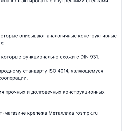
лжна контактировать с внутренними стенками
 которые описывают аналогичные конструктивные
х:
 которые функционально схожи с DIN 931.
ародному стандарту ISO 4014, являющемуся
кооперации.
ия прочных и долговечных конструкционных
ет-магазине крепежа Металлика rosmpk.ru