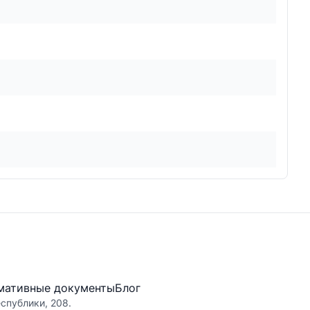
мативные документы
Блог
еспублики, 208.