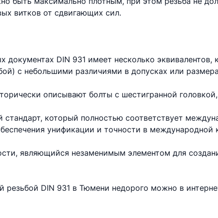
но быть максимально плотным, при этом резьба не до
вых витков от сдвигающих сил.
х документах DIN 931 имеет несколько эквивалентов,
бой) с небольшими различиями в допусках или размера
торически описывают болты с шестигранной головкой,
 стандарт, который полностью соответствует междун
 обеспечения унификации и точности в международной 
ности, являющийся незаменимым элементом для создан
ой резьбой DIN 931 в Тюмени недорого можно в интерн