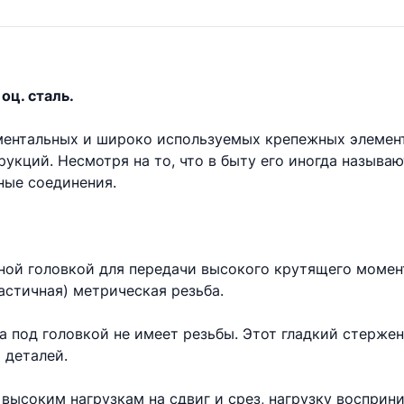
оц. сталь.
аментальных и широко используемых крепежных элемен
укций. Несмотря на то, что в быту его иногда называ
ые соединения.
ной головкой для передачи высокого крутящего момент
астичная) метрическая резьба.
та под головкой не имеет резьбы. Этот гладкий стерже
 деталей.
высоким нагрузкам на сдвиг и срез, нагрузку восприни