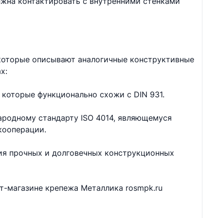
лжна контактировать с внутренними стенками
 которые описывают аналогичные конструктивные
х:
 которые функционально схожи с DIN 931.
ародному стандарту ISO 4014, являющемуся
кооперации.
ия прочных и долговечных конструкционных
ет-магазине крепежа Металлика rosmpk.ru