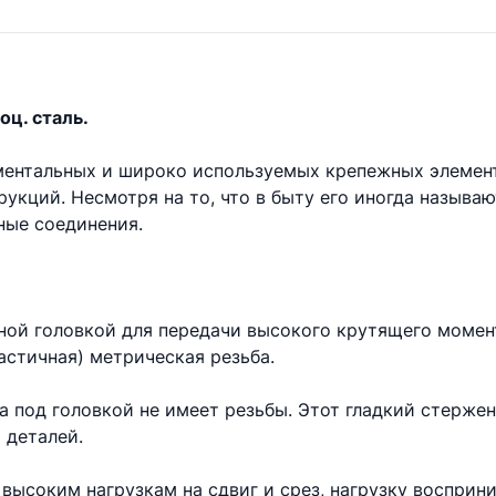
оц. сталь.
аментальных и широко используемых крепежных элемен
укций. Несмотря на то, что в быту его иногда называ
ые соединения.
ной головкой для передачи высокого крутящего момент
астичная) метрическая резьба.
та под головкой не имеет резьбы. Этот гладкий стерже
 деталей.
высоким нагрузкам на сдвиг и срез, нагрузку восприни