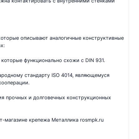
лжна контактировать с внутренними стенками
 которые описывают аналогичные конструктивные
х:
 которые функционально схожи с DIN 931.
ародному стандарту ISO 4014, являющемуся
кооперации.
ия прочных и долговечных конструкционных
ет-магазине крепежа Металлика rosmpk.ru