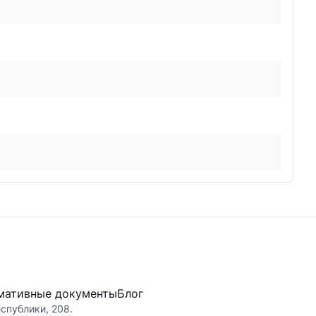
мативные документы
Блог
еспублики, 208.