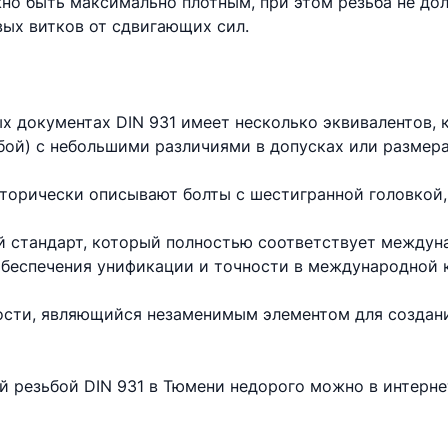
но быть максимально плотным, при этом резьба не до
вых витков от сдвигающих сил.
х документах DIN 931 имеет несколько эквивалентов,
бой) с небольшими различиями в допусках или размера
торически описывают болты с шестигранной головкой,
 стандарт, который полностью соответствует междун
 обеспечения унификации и точности в международной 
ности, являющийся незаменимым элементом для создан
ой резьбой DIN 931 в Тюмени недорого можно в интерн