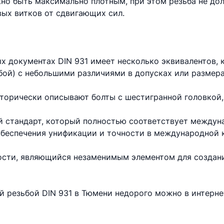
но быть максимально плотным, при этом резьба не до
вых витков от сдвигающих сил.
х документах DIN 931 имеет несколько эквивалентов,
бой) с небольшими различиями в допусках или размера
торически описывают болты с шестигранной головкой,
 стандарт, который полностью соответствует междун
 обеспечения унификации и точности в международной 
ности, являющийся незаменимым элементом для создан
ой резьбой DIN 931 в Тюмени недорого можно в интерн