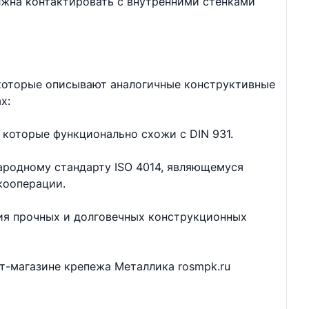
лжна контактировать с внутренними стенками
 которые описывают аналогичные конструктивные
х:
 которые функционально схожи с DIN 931.
ародному стандарту ISO 4014, являющемуся
кооперации.
ия прочных и долговечных конструкционных
ет-магазине крепежа Металлика rosmpk.ru