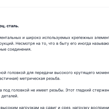
оц. сталь.
аментальных и широко используемых крепежных элемен
укций. Несмотря на то, что в быту его иногда называ
ые соединения.
ной головкой для передачи высокого крутящего момент
астичная) метрическая резьба.
та под головкой не имеет резьбы. Этот гладкий стерже
 деталей.
высоким нагрузкам на сдвиг и срез, нагрузку восприни