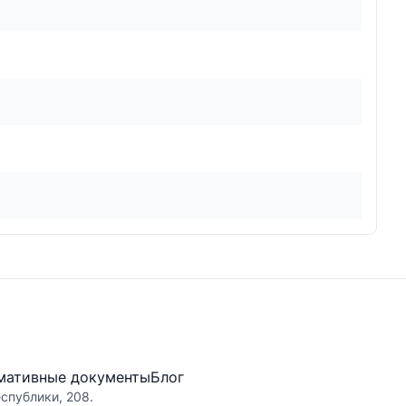
мативные документы
Блог
еспублики, 208.