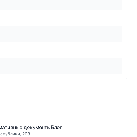
мативные документы
Блог
еспублики, 208.