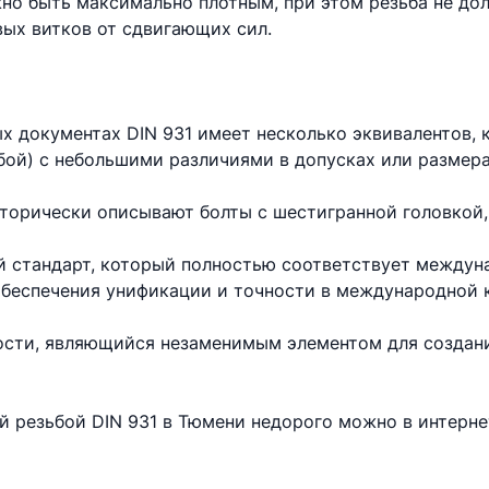
но быть максимально плотным, при этом резьба не до
вых витков от сдвигающих сил.
х документах DIN 931 имеет несколько эквивалентов,
бой) с небольшими различиями в допусках или размера
торически описывают болты с шестигранной головкой,
 стандарт, который полностью соответствует междун
 обеспечения унификации и точности в международной 
ности, являющийся незаменимым элементом для создан
ой резьбой DIN 931 в Тюмени недорого можно в интерн