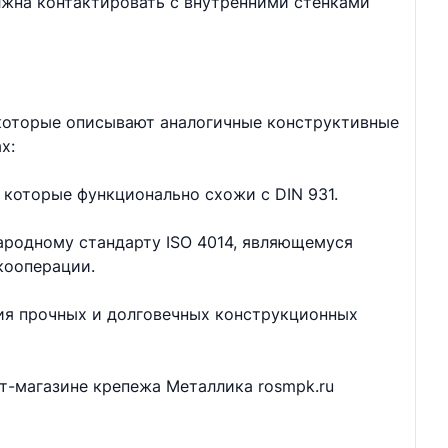
лжна контактировать с внутренними стенками
 которые описывают аналогичные конструктивные
х:
 которые функционально схожи с DIN 931.
ародному стандарту ISO 4014, являющемуся
кооперации.
ия прочных и долговечных конструкционных
ет-магазине крепежа Металлика rosmpk.ru