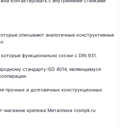
лжна контактировать с внутренними стенками
 которые описывают аналогичные конструктивные
х:
 которые функционально схожи с DIN 931.
ародному стандарту ISO 4014, являющемуся
кооперации.
ия прочных и долговечных конструкционных
ет-магазине крепежа Металлика rosmpk.ru