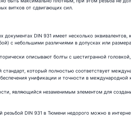
но быть максимально плотным, при этом резьба не до
вых витков от сдвигающих сил.
х документах DIN 931 имеет несколько эквивалентов,
бой) с небольшими различиями в допусках или размера
торически описывают болты с шестигранной головкой,
 стандарт, который полностью соответствует междун
 обеспечения унификации и точности в международной 
ности, являющийся незаменимым элементом для создан
ой резьбой DIN 931 в Тюмени недорого можно в интерн