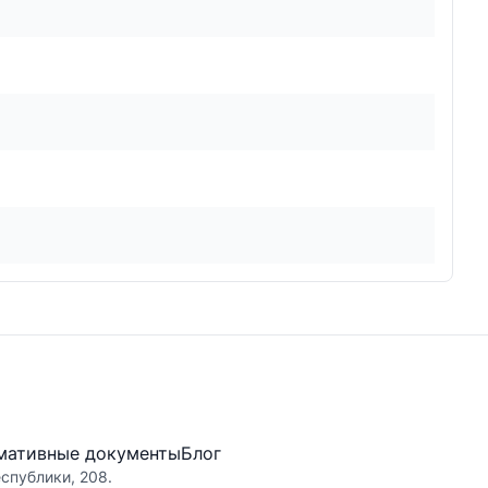
мативные документы
Блог
еспублики, 208.