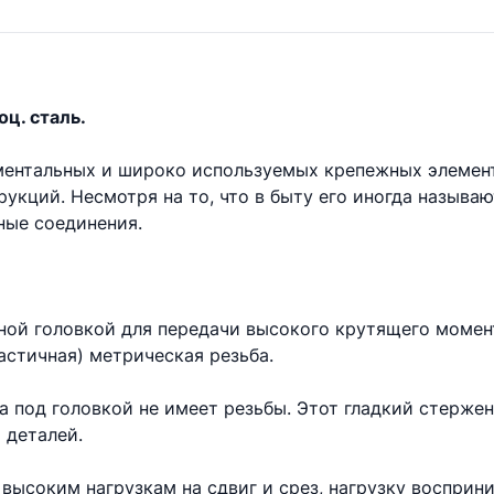
оц. сталь.
аментальных и широко используемых крепежных элемен
укций. Несмотря на то, что в быту его иногда называ
ые соединения.
ной головкой для передачи высокого крутящего момент
астичная) метрическая резьба.
та под головкой не имеет резьбы. Этот гладкий стерже
 деталей.
высоким нагрузкам на сдвиг и срез, нагрузку восприни