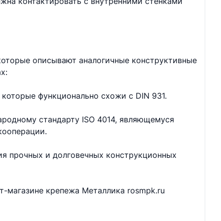
лжна контактировать с внутренними стенками
 которые описывают аналогичные конструктивные
х:
 которые функционально схожи с DIN 931.
ародному стандарту ISO 4014, являющемуся
кооперации.
ия прочных и долговечных конструкционных
ет-магазине крепежа Металлика rosmpk.ru