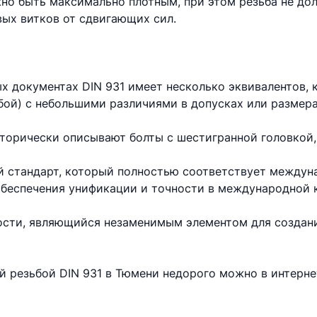
но быть максимально плотным, при этом резьба не до
вых витков от сдвигающих сил.
х документах DIN 931 имеет несколько эквивалентов,
бой) с небольшими различиями в допусках или размера
торически описывают болты с шестигранной головкой,
 стандарт, который полностью соответствует междун
 обеспечения унификации и точности в международной 
ности, являющийся незаменимым элементом для создан
ой резьбой DIN 931 в Тюмени недорого можно в интерн