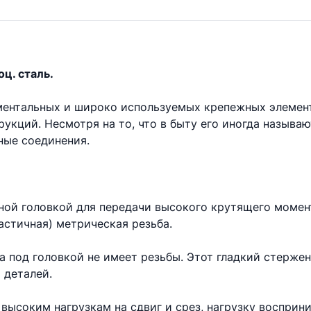
оц. сталь.
аментальных и широко используемых крепежных элемен
укций. Несмотря на то, что в быту его иногда называ
ые соединения.
ной головкой для передачи высокого крутящего момент
астичная) метрическая резьба.
та под головкой не имеет резьбы. Этот гладкий стерже
 деталей.
высоким нагрузкам на сдвиг и срез, нагрузку восприни