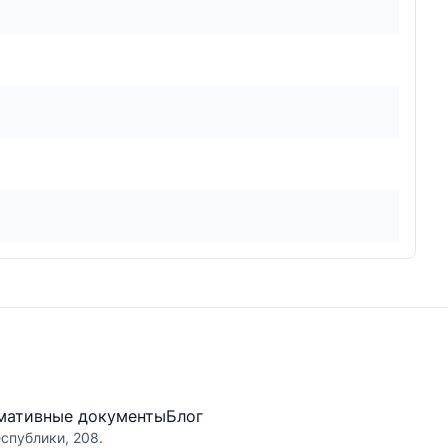
мативные документы
Блог
еспублики, 208.