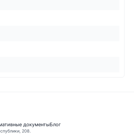
мативные документы
Блог
еспублики, 208.