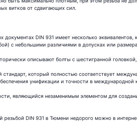
но быть максимально плотным, при этом резьба не до
вых витков от сдвигающих сил.
х документах DIN 931 имеет несколько эквивалентов,
бой) с небольшими различиями в допусках или размера
торически описывают болты с шестигранной головкой,
 стандарт, который полностью соответствует междун
 обеспечения унификации и точности в международной 
ности, являющийся незаменимым элементом для создан
ой резьбой DIN 931 в Тюмени недорого можно в интерн