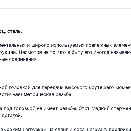
ц. сталь.
аментальных и широко используемых крепежных элемен
укций. Несмотря на то, что в быту его иногда называ
ые соединения.
ной головкой для передачи высокого крутящего момент
астичная) метрическая резьба.
та под головкой не имеет резьбы. Этот гладкий стерже
 деталей.
высоким нагрузкам на сдвиг и срез, нагрузку восприни