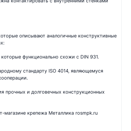
лжна контактировать с внутренними стенками
 которые описывают аналогичные конструктивные
х:
 которые функционально схожи с DIN 931.
ародному стандарту ISO 4014, являющемуся
кооперации.
ия прочных и долговечных конструкционных
ет-магазине крепежа Металлика rosmpk.ru