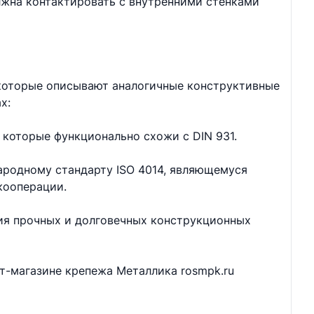
лжна контактировать с внутренними стенками
 которые описывают аналогичные конструктивные
х:
 которые функционально схожи с DIN 931.
ародному стандарту ISO 4014, являющемуся
кооперации.
ия прочных и долговечных конструкционных
ет-магазине крепежа Металлика rosmpk.ru