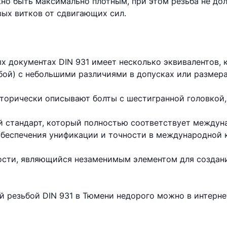
но быть максимально плотным, при этом резьба не до
вых витков от сдвигающих сил.
х документах DIN 931 имеет несколько эквивалентов,
бой) с небольшими различиями в допусках или размера
торически описывают болты с шестигранной головкой,
 стандарт, который полностью соответствует междун
 обеспечения унификации и точности в международной 
ности, являющийся незаменимым элементом для создан
ой резьбой DIN 931 в Тюмени недорого можно в интерн