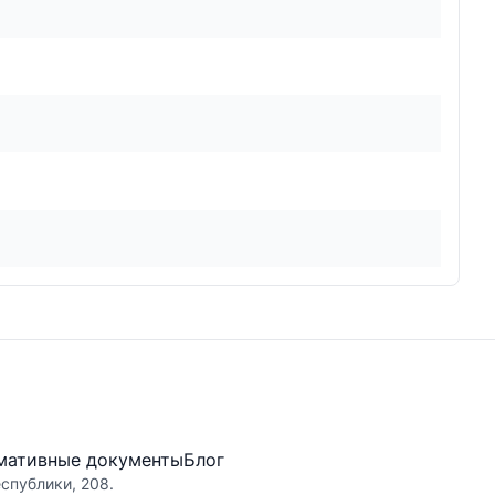
мативные документы
Блог
еспублики, 208.