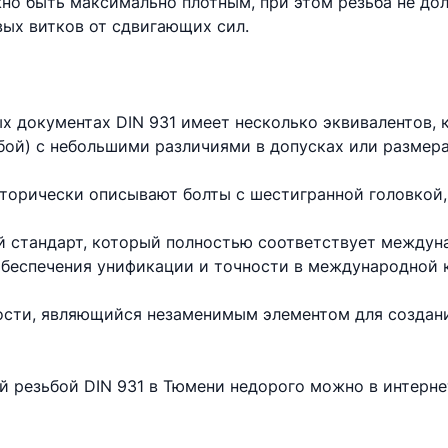
но быть максимально плотным, при этом резьба не до
вых витков от сдвигающих сил.
х документах DIN 931 имеет несколько эквивалентов,
бой) с небольшими различиями в допусках или размера
торически описывают болты с шестигранной головкой,
 стандарт, который полностью соответствует междун
 обеспечения унификации и точности в международной 
ности, являющийся незаменимым элементом для создан
ой резьбой DIN 931 в Тюмени недорого можно в интерн