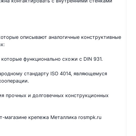
лжна контактировать с внутренними стенками
 которые описывают аналогичные конструктивные
х:
 которые функционально схожи с DIN 931.
ародному стандарту ISO 4014, являющемуся
кооперации.
ия прочных и долговечных конструкционных
ет-магазине крепежа Металлика rosmpk.ru