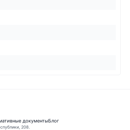
мативные документы
Блог
еспублики, 208.