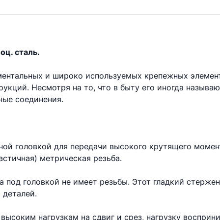
оц. сталь.
аментальных и широко используемых крепежных элемен
укций. Несмотря на то, что в быту его иногда называ
ые соединения.
ной головкой для передачи высокого крутящего момент
астичная) метрическая резьба.
та под головкой не имеет резьбы. Этот гладкий стерже
 деталей.
высоким нагрузкам на сдвиг и срез, нагрузку восприни