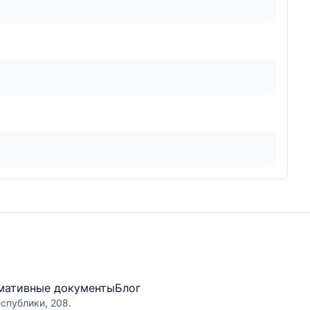
мативные документы
Блог
еспублики, 208.