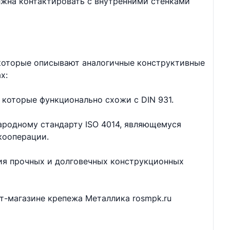
лжна контактировать с внутренними стенками
 которые описывают аналогичные конструктивные
х:
 которые функционально схожи с DIN 931.
ародному стандарту ISO 4014, являющемуся
кооперации.
ия прочных и долговечных конструкционных
ет-магазине крепежа Металлика rosmpk.ru