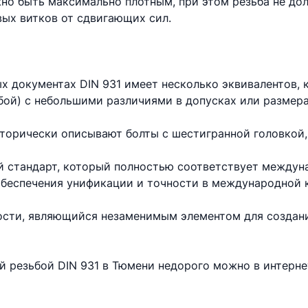
но быть максимально плотным, при этом резьба не до
вых витков от сдвигающих сил.
х документах DIN 931 имеет несколько эквивалентов,
бой) с небольшими различиями в допусках или размера
торически описывают болты с шестигранной головкой,
 стандарт, который полностью соответствует междун
 обеспечения унификации и точности в международной 
ности, являющийся незаменимым элементом для создан
ой резьбой DIN 931 в Тюмени недорого можно в интерн