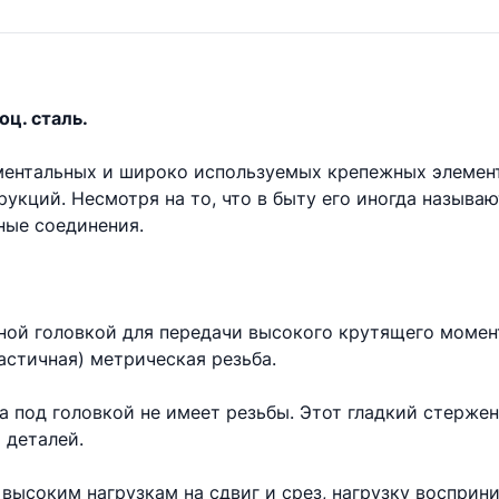
оц. сталь.
аментальных и широко используемых крепежных элемен
укций. Несмотря на то, что в быту его иногда называ
ые соединения.
ной головкой для передачи высокого крутящего момент
астичная) метрическая резьба.
та под головкой не имеет резьбы. Этот гладкий стерже
 деталей.
высоким нагрузкам на сдвиг и срез, нагрузку восприни