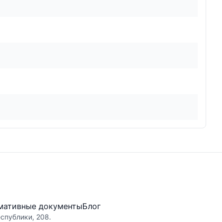
мативные документы
Блог
еспублики, 208.