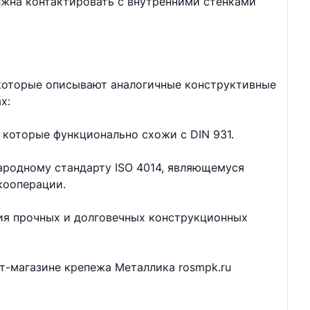
лжна контактировать с внутренними стенками
 которые описывают аналогичные конструктивные
х:
 которые функционально схожи с DIN 931.
ародному стандарту ISO 4014, являющемуся
кооперации.
ия прочных и долговечных конструкционных
ет-магазине крепежа Металлика rosmpk.ru