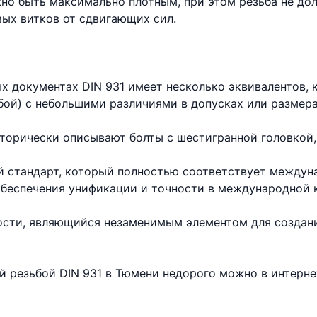
но быть максимально плотным, при этом резьба не до
вых витков от сдвигающих сил.
х документах DIN 931 имеет несколько эквивалентов,
бой) с небольшими различиями в допусках или размера
торически описывают болты с шестигранной головкой,
 стандарт, который полностью соответствует междун
 обеспечения унификации и точности в международной 
ности, являющийся незаменимым элементом для создан
ой резьбой DIN 931 в Тюмени недорого можно в интерн