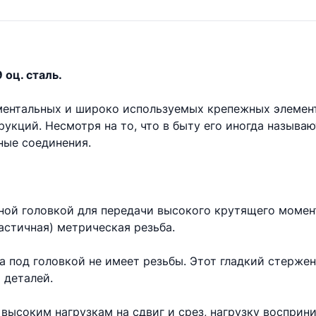
 оц. сталь.
аментальных и широко используемых крепежных элемен
укций. Несмотря на то, что в быту его иногда называ
ые соединения.
ной головкой для передачи высокого крутящего момент
астичная) метрическая резьба.
та под головкой не имеет резьбы. Этот гладкий стерже
 деталей.
высоким нагрузкам на сдвиг и срез, нагрузку восприни