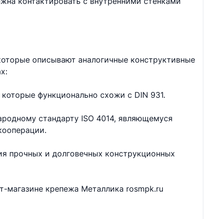
лжна контактировать с внутренними стенками
 которые описывают аналогичные конструктивные
х:
 которые функционально схожи с DIN 931.
ародному стандарту ISO 4014, являющемуся
кооперации.
ия прочных и долговечных конструкционных
ет-магазине крепежа Металлика rosmpk.ru