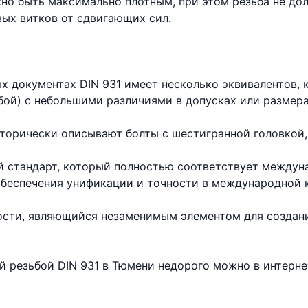
но быть максимально плотным, при этом резьба не до
вых витков от сдвигающих сил.
х документах DIN 931 имеет несколько эквивалентов,
бой) с небольшими различиями в допусках или размера
торически описывают болты с шестигранной головкой,
 стандарт, который полностью соответствует междун
 обеспечения унификации и точности в международной 
ности, являющийся незаменимым элементом для создан
ой резьбой DIN 931 в Тюмени недорого можно в интерн