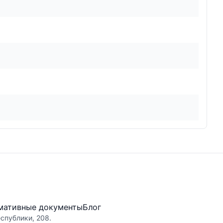
мативные документы
Блог
еспублики, 208.