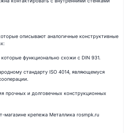
лжна контактировать с внутренними стенками
 которые описывают аналогичные конструктивные
х:
 которые функционально схожи с DIN 931.
ародному стандарту ISO 4014, являющемуся
кооперации.
ия прочных и долговечных конструкционных
ет-магазине крепежа Металлика rosmpk.ru