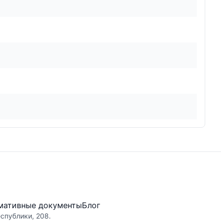
мативные документы
Блог
еспублики, 208.