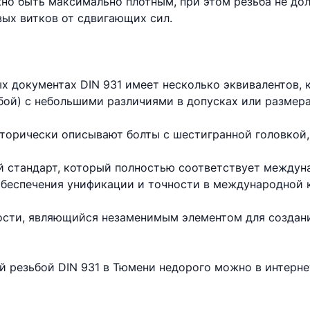
но быть максимально плотным, при этом резьба не до
вых витков от сдвигающих сил.
х документах DIN 931 имеет несколько эквивалентов,
бой) с небольшими различиями в допусках или размера
торически описывают болты с шестигранной головкой,
 стандарт, который полностью соответствует междун
 обеспечения унификации и точности в международной 
ности, являющийся незаменимым элементом для создан
ой резьбой DIN 931 в Тюмени недорого можно в интерн