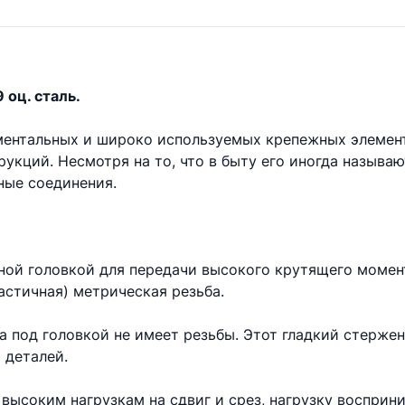
 оц. сталь.
аментальных и широко используемых крепежных элемен
укций. Несмотря на то, что в быту его иногда называ
ые соединения.
ной головкой для передачи высокого крутящего момент
астичная) метрическая резьба.
та под головкой не имеет резьбы. Этот гладкий стерже
 деталей.
высоким нагрузкам на сдвиг и срез, нагрузку восприни