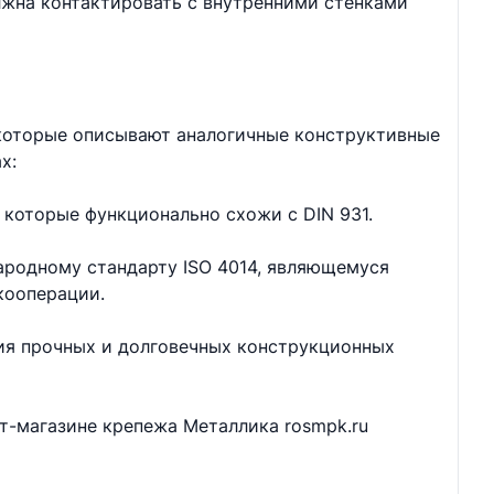
лжна контактировать с внутренними стенками
 которые описывают аналогичные конструктивные
х:
 которые функционально схожи с DIN 931.
ародному стандарту ISO 4014, являющемуся
кооперации.
ия прочных и долговечных конструкционных
ет-магазине крепежа Металлика rosmpk.ru