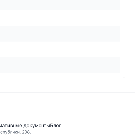
мативные документы
Блог
еспублики, 208.