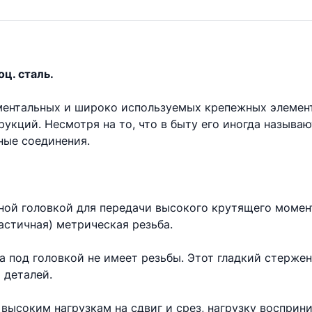
оц. сталь.
аментальных и широко используемых крепежных элемен
укций. Несмотря на то, что в быту его иногда называ
ые соединения.
ной головкой для передачи высокого крутящего момент
астичная) метрическая резьба.
та под головкой не имеет резьбы. Этот гладкий стерже
 деталей.
высоким нагрузкам на сдвиг и срез, нагрузку восприни