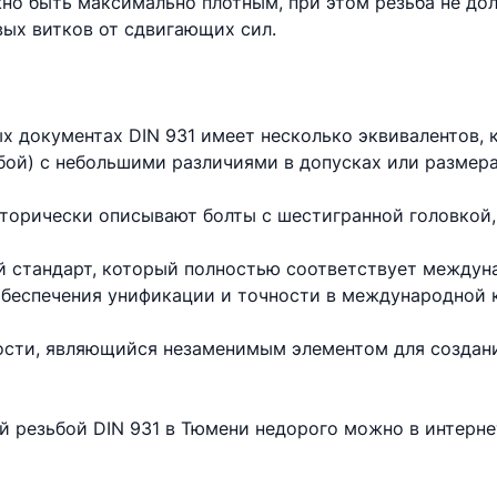
но быть максимально плотным, при этом резьба не до
вых витков от сдвигающих сил.
х документах DIN 931 имеет несколько эквивалентов,
бой) с небольшими различиями в допусках или размера
торически описывают болты с шестигранной головкой,
 стандарт, который полностью соответствует междун
 обеспечения унификации и точности в международной 
ности, являющийся незаменимым элементом для создан
ой резьбой DIN 931 в Тюмени недорого можно в интерн