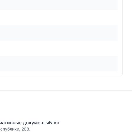
мативные документы
Блог
еспублики, 208.