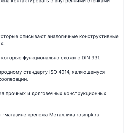
лжна контактировать с внутренними стенками
 которые описывают аналогичные конструктивные
х:
 которые функционально схожи с DIN 931.
ародному стандарту ISO 4014, являющемуся
кооперации.
ия прочных и долговечных конструкционных
ет-магазине крепежа Металлика rosmpk.ru