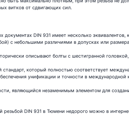
но быть максимально плотным, при этом резьба не до
вых витков от сдвигающих сил.
х документах DIN 931 имеет несколько эквивалентов,
бой) с небольшими различиями в допусках или размера
торически описывают болты с шестигранной головкой,
 стандарт, который полностью соответствует междун
 обеспечения унификации и точности в международной 
ности, являющийся незаменимым элементом для создан
ой резьбой DIN 931 в Тюмени недорого можно в интерн