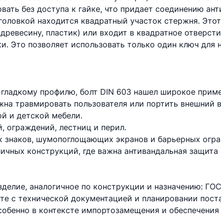
ать без доступа к гайке, что придает соединению ант
 головкой находится квадратный участок стержня. Это
(древесину, пластик) или входит в квадратное отверст
ки. Это позволяет использовать только один ключ для
гладкому профилю, болт DIN 603 нашел широкое приме
лжна травмировать пользователя или портить внешний 
й и детской мебели.
 ограждений, лестниц и перил.
х знаков, шумопоглощающих экранов и барьерных огр
личных конструкций, где важна антивандальная защита 
делие, аналогичное по конструкции и назначению: ГОС
те с технической документацией и планировании пост
особенно в контексте импортозамещения и обеспечения