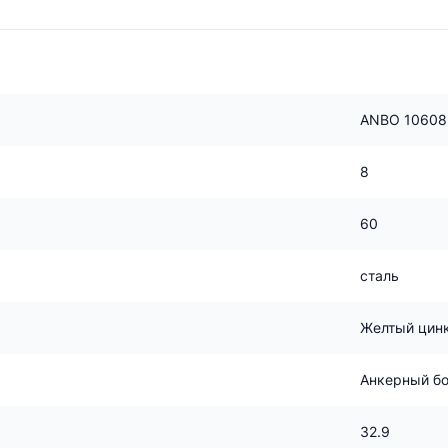
ANBO 10608
8
60
сталь
Желтый цин
Анкерный бо
32.9