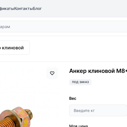
фикаты
Контакты
Блог
р клиновой
Анкер клиновой М8
ПОД ЗАКАЗ
Вес
Моя цена