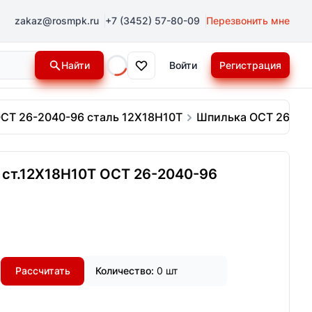
zakaz@rosmpk.ru
+7 (3452) 57-80-09
Перезвонить мне
Найти
Войти
Регистрация
Loading...
СТ 26-2040-96 сталь 12Х18Н10Т
Шпилька ОСТ 26-204
 ст.12Х18Н10Т ОСТ 26-2040-96
Рассчитать
Количество:
0 шт