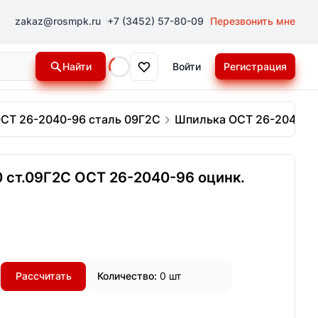
zakaz@rosmpk.ru
+7 (3452) 57-80-09
Перезвонить мне
Найти
Войти
Регистрация
Loading...
СТ 26-2040-96 сталь 09Г2С
Шпилька ОСТ 26-2040-96
 ст.09Г2С ОСТ 26-2040-96 оцинк.
Рассчитать
Количество:
0 шт